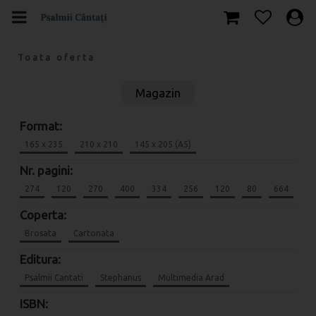
Toata oferta
Magazin
Format:
165 x 235
210 x 210
145 x 205 (A5)
Nr. pagini:
274
120
270
400
334
256
120
80
664
Coperta:
Brosata
Cartonata
Editura:
Psalmii Cantati
Stephanus
Multimedia Arad
ISBN: