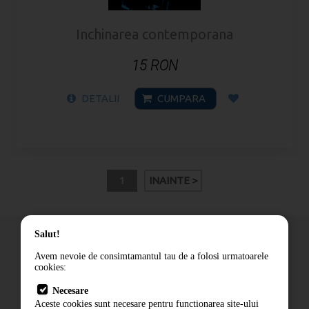
Inchinarea contemporana
15 RON
DETALII
CUMPARA
1
INAINTE >
Salut!
Avem nevoie de consimtamantul tau de a folosi urmatoarele
cookies:
Cum comand
Necesare
Livrare
Aceste cookies sunt necesare pentru functionarea site-ului