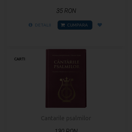
35 RON
DETALII
CUMPARA
CARTI
Cantarile psalmilor
130 RON