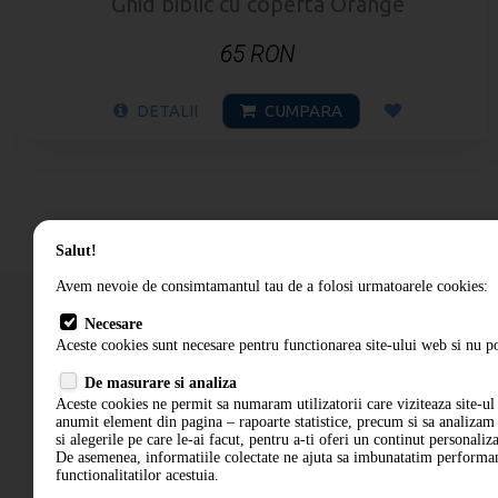
Ghid biblic cu coperta Orange
65 RON
DETALII
CUMPARA
Salut!
Avem nevoie de consimtamantul tau de a folosi urmatoarele cookies:
Necesare
Aceste cookies sunt necesare pentru functionarea site-ului web si nu po
Cum comand
De masurare si analiza
Termeni si conditii
Aceste cookies ne permit sa numaram utilizatorii care viziteaza site-ul 
anumit element din pagina – rapoarte statistice, precum si sa analiza
si alegerile pe care le-ai facut, pentru a-ti oferi un continut personaliz
De asemenea, informatiile colectate ne ajuta sa imbunatatim performant
functionalitatilor acestuia.