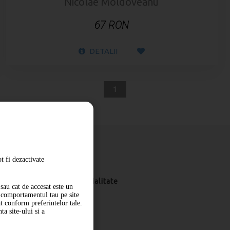
Nicolae Moldoveanu
67 RON
DETALII
1
t fi dezactivate
Livrare
Politica de confidentialitate
sau cat de accesat este un
m comportamentul tau pe site
at conform preferintelor tale.
a site-ului si a